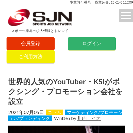
事業許可番号 職業紹介: 13-ユ-311209
スポーツ業界の求人情報とトレンド
会員登録
ログイン
ご利用方法
世界的人気のYouTuber・KSIがボ
クシング・プロモーション会社を
設立
2021年07月05日
コラム
マーケティング/プロモーシ
Written by
川内 イオ
ョン/ブランディング