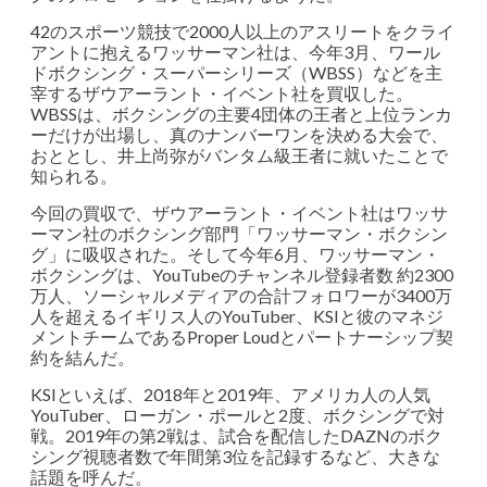
42のスポーツ競技で2000人以上のアスリートをクライ
アントに抱えるワッサーマン社は、今年3月、ワール
ドボクシング・スーパーシリーズ（WBSS）などを主
宰するザウアーラント・イベント社を買収した。
WBSSは、ボクシングの主要4団体の王者と上位ランカ
ーだけが出場し、真のナンバーワンを決める大会で、
おととし、井上尚弥がバンタム級王者に就いたことで
知られる。
今回の買収で、ザウアーラント・イベント社はワッサ
ーマン社のボクシング部門「ワッサーマン・ボクシン
グ」に吸収された。そして今年6月、ワッサーマン・
ボクシングは、YouTubeのチャンネル登録者数 約2300
万人、ソーシャルメディアの合計フォロワーが3400万
人を超えるイギリス人のYouTuber、KSIと彼のマネジ
メントチームであるProper Loudとパートナーシップ契
約を結んだ。
KSIといえば、2018年と2019年、アメリカ人の人気
YouTuber、ローガン・ポールと2度、ボクシングで対
戦。2019年の第2戦は、試合を配信したDAZNのボク
シング視聴者数で年間第3位を記録するなど、大きな
話題を呼んだ。