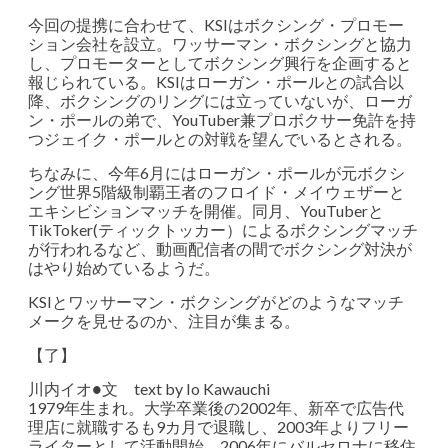
今回の提携に合わせて、KSIはボクシング・プロモー
ション会社を設立。ワッサーマン・ボクシングと協力
し、プロモーターとしてボクシング興行を企画すると
報じられている。KSIはローガン・ポールとの試合以
降、ボクシングのリングには立っていないが、ローガ
ン・ポールの弟で、YouTuber兼プロボクサー免許を持
つジェイク・ポールとの対戦を望んでいるとされる。
ちなみに、今年6月にはローガン・ポールが元ボクシ
ング世界5階級制覇王者のフロイド・メイウェザーと
エキシビションマッチを開催。同月、YouTuberと
TikToker(ティックトッカー）によるボクシングマッチ
が行われるなど、動画配信者の間でボクシング対決が
はやり始めているようだ。
KSIとワッサーマン・ボクシングがどのようなマッチ
メークを見せるのか、注目が集まる。
【了】
川内イオ●文 text by Io Kawauchi
1979年生まれ。大学卒業後の2002年、新卒で広告代
理店に就職するも9カ月で退職し、2003年よりフリー
ライターとして活動開始。2006年にバルセロナに移住