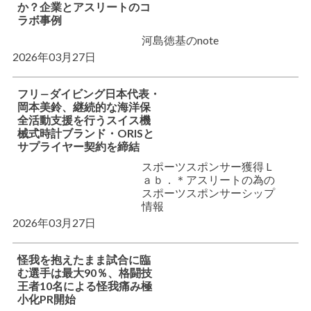
か？企業とアスリートのコ
ラボ事例
河島徳基のnote
2026年03月27日
フリ―ダイビング日本代表・
岡本美鈴、継続的な海洋保
全活動支援を行うスイス機
械式時計ブランド・ORISと
サプライヤー契約を締結
スポーツスポンサー獲得Ｌ
ａｂ．＊アスリートの為の
スポーツスポンサーシップ
情報
2026年03月27日
怪我を抱えたまま試合に臨
む選手は最大90％、格闘技
王者10名による怪我痛み極
小化PR開始