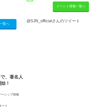
イベント情報一覧へ
@SJN_officialさんのツイート
一覧へ
中で、著名人
開始！
サーシップ情報
タート