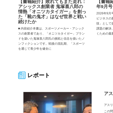
【書籍紹介】敗れてもまた走れ：
【書籍紹
アシックス創業者 鬼塚喜八郎の
年9月号
情熱「オニツカタイガー」を創っ
2026年9
た「靴の鬼才」はなぜ世界と戦い
ビジネスの
続けたか
技」として
■ 内容紹介本書は、スポーツメーカー・アシック
課題の解決
スの創業者であり、「オニツカタイガー」ブラン
くための最
ドを築いた鬼塚喜八郎氏の挑戦と信念を描いたノ
ンフィクションです。戦後の混乱期、「スポーツ
を通じて青少年を健全に
レポート
アス
アスリ
この問