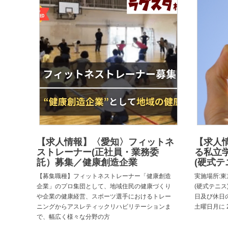
【求人情報】〈愛知〉フィットネ
【求人
ストレーナー(正社員・業務委
る私立
託）募集／健康創造企業
(硬式テ
【募集職種】フィットネストレーナー「健康創造
実施場所:東
企業」のプロ集団として、地域住民の健康づくり
(硬式テニス)
や企業の健康経営、スポーツ選手におけるトレー
日及び休日
ニングからアスレティックリハビリテーションま
土曜日月に 
で、幅広く様々な分野の方