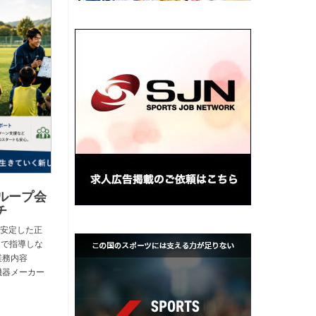
ループ会
チ
安定した正
 で指導しな
業務内容
機器メーカー