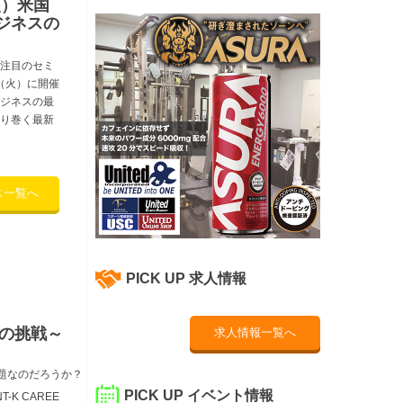
火）米国
ジネスの
注目のセミ
日（火）に開催
ジネスの最
り巻く最新
ス一覧へ
PICK UP 求人情報
Rの挑戦～
求人情報一覧へ
題なのだろうか？
PICK UP イベント情報
K CAREE