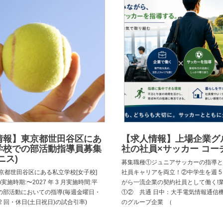
情報】東京都世田谷区にあ
【求人情報】上場企業グ
学校での部活動指導員募集
社の社員×サッカー コー
ニス)
募集職種①ジュニアサッカーの指導と
京都世田谷区にある私立学校[女子校]
社員キャリアを両立！②中学生を週 5
実施時期:〜2027 年 3 月実施時間:平
がら一流企業の契約社員として働く!
の部活動においての指導(毎週金曜日・
①② 共通 日中：大手電気情報通信
2 回・休日(土日祝日)の試合引率)
のグループ企業 （