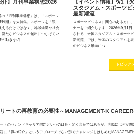
介】月刊事業構想2026
【イベント情報】9/1（
スタジアム・スポーツビ
最新潮流
月号の『月刊事業構想』は、「スポーツ
新展開」を大特集。スポーツを「競
スポーツビジネスに関心のある方に、
捉えるだけではなく、地域経済や社会
ナーをご紹介します。2026年9月1
、新たなビジネスの創出につなげてい
される「米国スタジアム・スポーツビ
新の動きを紹
新潮流」では、米国のスタジアムを取
のビジネス動向につ
トピック
リートの再教育の必要性～MANAGEMENT-K CAREE
ートのセカンドキャリア問題というのは良く聞く言葉ではあるが、実際には何が問
題に「職の紹介」というアプローチでない形でチャレンジしはじめたMANAGEMENT-