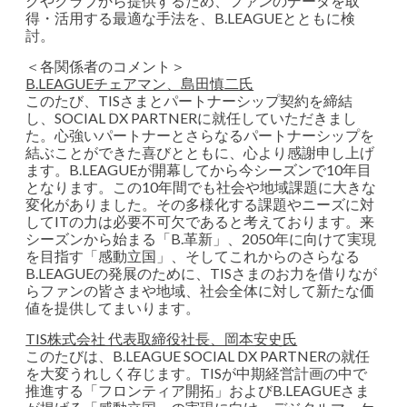
グやクラブから提供するため、ファンのデータを取
得・活用する最適な手法を、B.LEAGUEとともに検
討。
＜各関係者のコメント＞
B.LEAGUEチェアマン、島田慎二氏
このたび、TISさまとパートナーシップ契約を締結
し、SOCIAL DX PARTNERに就任していただきまし
た。心強いパートナーとさらなるパートナーシップを
結ぶことができた喜びとともに、心より感謝申し上げ
ます。B.LEAGUEが開幕してから今シーズンで10年目
となります。この10年間でも社会や地域課題に大きな
変化がありました。その多様化する課題やニーズに対
してITの力は必要不可欠であると考えております。来
シーズンから始まる「B.革新」、2050年に向けて実現
を目指す「感動立国」、そしてこれからのさらなる
B.LEAGUEの発展のために、TISさまのお力を借りなが
らファンの皆さまや地域、社会全体に対して新たな価
値を提供してまいります。
TIS株式会社 代表取締役社長、岡本安史氏
このたびは、B.LEAGUE SOCIAL DX PARTNERの就任
を大変うれしく存じます。TISが中期経営計画の中で
推進する「フロンティア開拓」およびB.LEAGUEさま