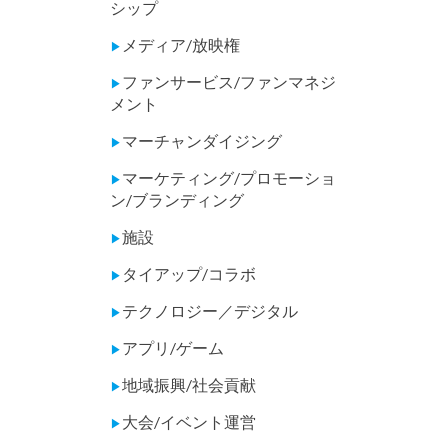
シップ
メディア/放映権
▶
ファンサービス/ファンマネジ
▶
メント
マーチャンダイジング
▶
マーケティング/プロモーショ
▶
ン/ブランディング
施設
▶
タイアップ/コラボ
▶
テクノロジー／デジタル
▶
アプリ/ゲーム
▶
地域振興/社会貢献
▶
大会/イベント運営
▶