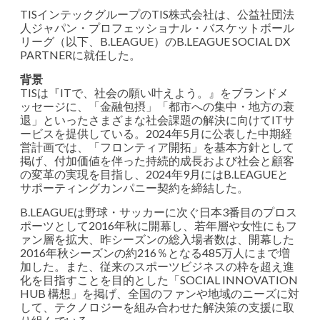
TISインテックグループのTIS株式会社は、公益社団法
人ジャパン・プロフェッショナル・バスケットボール
リーグ（以下、B.LEAGUE）のB.LEAGUE SOCIAL DX
PARTNERに就任した。
背景
TISは『ITで、社会の願い叶えよう。』をブランドメ
ッセージに、「金融包摂」「都市への集中・地方の衰
退」といったさまざまな社会課題の解決に向けてITサ
ービスを提供している。2024年5月に公表した中期経
営計画では、「フロンティア開拓」を基本方針として
掲げ、付加価値を伴った持続的成長および社会と顧客
の変革の実現を目指し、2024年9月にはB.LEAGUEと
サポーティングカンパニー契約を締結した。
B.LEAGUEは野球・サッカーに次ぐ日本3番目のプロス
ポーツとして2016年秋に開幕し、若年層や女性にもフ
ァン層を拡大、昨シーズンの総入場者数は、開幕した
2016年秋シーズンの約216％となる485万人にまで増
加した。また、従来のスポーツビジネスの枠を超え進
化を目指すことを目的とした「SOCIAL INNOVATION
HUB 構想」を掲げ、全国のファンや地域のニーズに対
して、テクノロジーを組み合わせた解決策の支援に取