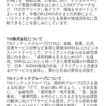
が掲げる「感動立国」の実現に向け、デジタルマーケ
ティング基盤の構築をはじめとしたDXアプローチな
ど、ITの力でリーグ、各クラブ、地域をサポートして
まいります。今後のB.LEAGUEさまとの共創により、
バスケットボール界のさらなる発展や地域活性化に貢
献できることを楽しみにしています。
TIS株式会社について
TISインテックグループのTISは、金融、産業、公共、
流通サービス分野など多様な業種3000社以上のビジネ
スパートナーとして、クライアントのあらゆる経営課
題に向き合い、「成長戦略を支えるためのIT」を提
供。50年以上にわたり培ってきた業界知識やIT構築力
で、日本・ASEAN地域の社会・クライアントと共創す
るITサービスを提供し、豊かな社会の実現を目指す。
TISインテックグループについて
TISインテックグループは、国内外グループ2万人を超
える社員が『ITで、社会の願い叶えよう。』を合言葉
に、「金融包摂」「都市集中・地方衰退」「低・脱炭
素化」「健康問題」を中心としたさまざまな社会課題
の解決に向けてITサービスを提供。デジタル技術を駆
使したムーバーとして新たな価値を創造し、人々の幸