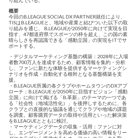
り組んでいる。
概要
今回のB.LEAGUE SOCIAL DX PARTNER就任により、
TISはB.LEAGUEと、地域や産業と結びついた以下の取
り組みを通じ、 B.LEAGUEが2050年に向けて実現を目
指す、47都道府県でスポーツの枠を超え、この国の素
晴らしさを再認識できる「感動立国」の実現をITでサ
ポートする。
・デジタルマーケティング基盤の構築：2028年に入場
者数700万人を達成するため、顧客情報を集約・分析
し、ファンに新たな体験を提供するマーケティングシ
ナリオを作成・自動化する根幹となる基盤構築を支
援。
・B.LEAGUE所属の各クラブやホームタウンのDXアプ
ローチ：B.LEAGUE が2050年に目指すビジョン「感動
立国」に向けて掲げる「B.革新」のテーマの一つであ
る「社会性（地域活性化）」を後押しするために、各
クラブとの直接的な協議を通じてクラブや地域の課題
を調査。顧客購買データの取得や活用といった解決策
をB.LEAGUEとともに検討。
・マーケティングデータの収集・活用：ファンに対
し、エンゲージメントを高める価値の高い情報をリー