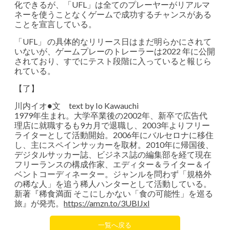
化できるが、「UFL」は全てのプレーヤーがリアルマ
ネーを使うことなくゲームで成功するチャンスがある
ことを宣言している。
「UFL」 の具体的なリリース日はまだ明らかにされて
いないが、ゲームプレーのトレーラーは2022 年に公開
されており、すでにテスト段階に入っていると報じら
れている。
【了】
川内イオ●文 text by Io Kawauchi
1979年生まれ。大学卒業後の2002年、新卒で広告代
理店に就職するも9カ月で退職し、2003年よりフリー
ライターとして活動開始。2006年にバルセロナに移住
し、主にスペインサッカーを取材。2010年に帰国後、
デジタルサッカー誌、ビジネス誌の編集部を経て現在
フリーランスの構成作家、エディター＆ライター＆イ
ベントコーディネーター。ジャンルを問わず「規格外
の稀な人」を追う稀人ハンターとして活動している。
新著『稀食満面 そこにしかない「食の可能性」を巡る
旅』が発売。
https://amzn.to/3UBIJxl
一覧へ戻る