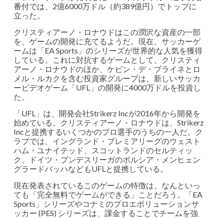
番付では、2億6000万ドル（約389億円）でトップに
立った。
クリスティアーノ・ロナウドはこの潤沢な資産の一部
を、ゲームの開発に充てるようだ。現在、サッカーゲ
ームは「EA Sports」のシリーズが世界的な人気を獲得
している。これに対抗するゲームとして、クリスティ
アーノ・ロナウドのほか、ケビン・デ・ブライネとロ
メル・ルカクを含む投資家グループは、新しいサッカ
ービデオゲーム「UFL」の開発に4000万ドルを投資し
た。
「UFL」は、開発会社Strikerz Incが2016年から開発を
始めている。クリスティアーノ・ロナウドは、Strikerz
Incと提携するいくつかのプロ選手のうちの一人だ。ク
ラブでは、イングランド・プレミアリーグのウェスト
ハム・ユナイテッド、スコットランドのセルティッ
ク、ドイツ・ブンデスリーガのボルシア・メンヒェン
グラードバッハなどもUFLと提携している。
現在発表されているこのゲームの特徴は、なんといっ
ても「完全無料でゲームができる」ことだろう。「EA
Sports」シリーズやコナミのプロエボリューションサ
ッカー (PES) シリーズは、課金することでチームを強