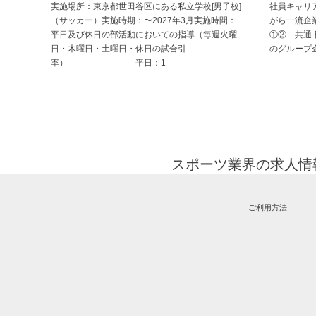
実施場所：東京都世田谷区にある私立学校[男子校]
社員キャリ
（サッカー）実施時期：〜2027年3月実施時間：
がら一流企
平日及び休日の部活動においての指導（毎週火曜
①② 共通
日・木曜日・土曜日・休日の試合引
のグループ
率） 平日：1
スポーツ業界の求人情報と
ご利用方法