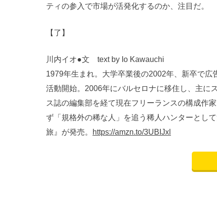
ティの参入で市場が活発化するのか、注目だ。
【了】
川内イオ●文 text by Io Kawauchi
1979年生まれ。大学卒業後の2002年、新卒で
活動開始。2006年にバルセロナに移住し、主に
ス誌の編集部を経て現在フリーランスの構成作家
ず「規格外の稀な人」を追う稀人ハンターとして
旅』が発売。
https://amzn.to/3UBIJxl