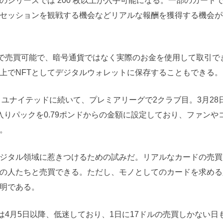
シリーズでは 200 枚以上が入手可能になる。一部のカード
セッションを観戦する機会などリアルな報酬を獲得する機会が
ムで売買可能で、暗号通貨ではなく実際のお金を使用して取引で
上でNFTとしてデジタルウォレットに保存することもできる。
ル・ユナイテッドに続いて、プレミアリーグで2クラブ目。3月28
りパックを0.79ポンドからの金額に設定しており、ファンや
。
ジタル領域に惹きつけるための試みだ。リアルなカードの売買
の人たちと売買できる。ただし、モノとしてのカードを求める
明である。
買は4月5日以降、低迷しており、1日に17ドルの売買しかない日