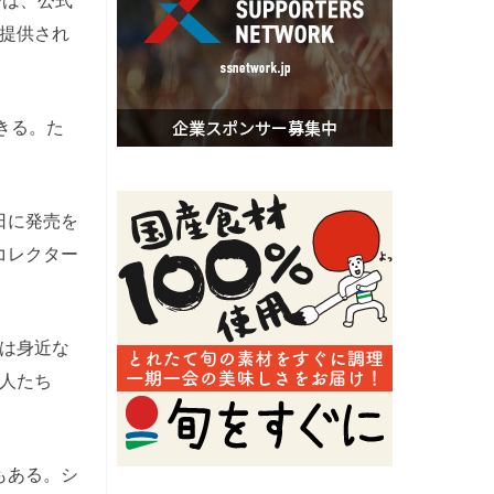
では、公式
提供され
きる。た
日に発売を
コレクター
は身近な
人たち
もある。シ