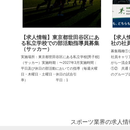
【求人情報】東京都世田谷区にあ
【求人
る私立学校での部活動指導員募集
社の社員
（サッカー）
募集職種①
実施場所：東京都世田谷区にある私立学校[男子校]
社員キャリ
（サッカー）実施時期：〜2027年3月実施時間：
がら一流企
平日及び休日の部活動においての指導（毎週火曜
①② 共通
日・木曜日・土曜日・休日の試合引
のグループ
率） 平日：1
スポーツ業界の求人情報と