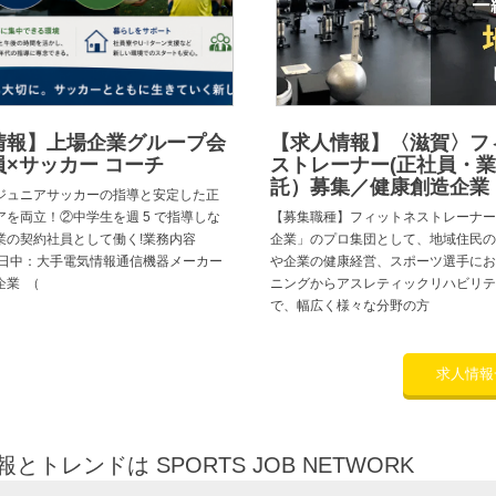
情報】上場企業グループ会
【求人情報】〈滋賀〉フ
×サッカー コーチ
ストレーナー(正社員・
託）募集／健康創造企業
ジュニアサッカーの指導と安定した正
アを両立！②中学生を週 5 で指導しな
【募集職種】フィットネストレーナー
業の契約社員として働く!業務内容
企業」のプロ集団として、地域住民の
 日中：大手電気情報通信機器メーカー
や企業の健康経営、スポーツ選手にお
企業 （
ニングからアスレティックリハビリテ
で、幅広く様々な分野の方
求人情報
トレンドは SPORTS JOB NETWORK