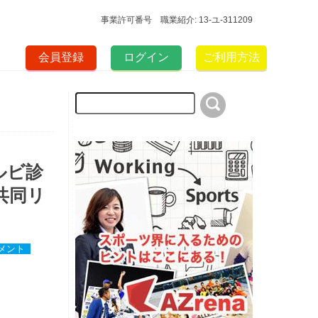
事業許可番号 職業紹介: 13-ユ-311209
会員登録
ログイン
ご利用方法
ルビ診
共同リ
メント