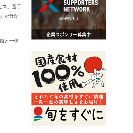
ビス。選手
」が分か
感と一体