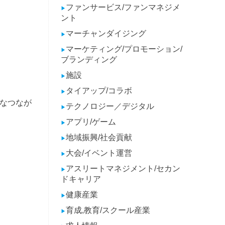
ファンサービス/ファンマネジメ
▶
ント
マーチャンダイジング
▶
マーケティング/プロモーション/
▶
ブランディング
施設
▶
タイアップ/コラボ
▶
なつなが
テクノロジー／デジタル
▶
アプリ/ゲーム
▶
地域振興/社会貢献
▶
大会/イベント運営
▶
アスリートマネジメント/セカン
▶
ドキャリア
健康産業
▶
育成,教育/スクール産業
▶