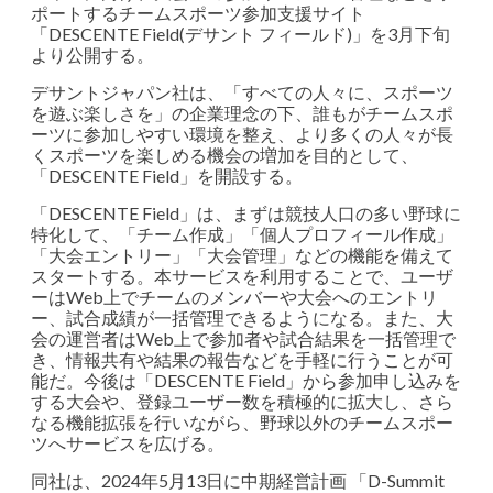
ポートするチームスポーツ参加支援サイト
「DESCENTE Field(デサント フィールド)」を3月下旬
より公開する。
デサントジャパン社は、「すべての人々に、スポーツ
を遊ぶ楽しさを」の企業理念の下、誰もがチームスポ
ーツに参加しやすい環境を整え、より多くの人々が長
くスポーツを楽しめる機会の増加を目的として、
「DESCENTE Field」を開設する。
「DESCENTE Field」は、まずは競技人口の多い野球に
特化して、「チーム作成」「個人プロフィール作成」
「大会エントリー」「大会管理」などの機能を備えて
スタートする。本サービスを利用することで、ユーザ
ーはWeb上でチームのメンバーや大会へのエントリ
ー、試合成績が一括管理できるようになる。また、大
会の運営者はWeb上で参加者や試合結果を一括管理で
き、情報共有や結果の報告などを手軽に行うことが可
能だ。今後は「DESCENTE Field」から参加申し込みを
する大会や、登録ユーザー数を積極的に拡大し、さら
なる機能拡張を行いながら、野球以外のチームスポー
ツへサービスを広げる。
同社は、2024年5月13日に中期経営計画 「D-Summit