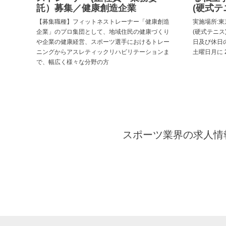
託）募集／健康創造企業
(硬式テ
【募集職種】フィットネストレーナー「健康創造
実施場所:東
企業」のプロ集団として、地域住民の健康づくり
(硬式テニス)
や企業の健康経営、スポーツ選手におけるトレー
日及び休日
ニングからアスレティックリハビリテーションま
土曜日月に 
で、幅広く様々な分野の方
スポーツ業界の求人情報と