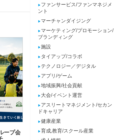
ファンサービス/ファンマネジメ
▶
ント
マーチャンダイジング
▶
マーケティング/プロモーション/
▶
ブランディング
施設
▶
タイアップ/コラボ
▶
テクノロジー／デジタル
▶
アプリ/ゲーム
▶
地域振興/社会貢献
▶
大会/イベント運営
▶
アスリートマネジメント/セカン
▶
ドキャリア
健康産業
▶
育成,教育/スクール産業
ループ会
▶
チ