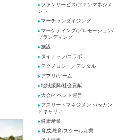
ファンサービス/ファンマネジメ
▶
ント
マーチャンダイジング
▶
マーケティング/プロモーション/
▶
ブランディング
施設
▶
タイアップ/コラボ
▶
テクノロジー／デジタル
▶
アプリ/ゲーム
▶
地域振興/社会貢献
▶
大会/イベント運営
▶
アスリートマネジメント/セカン
▶
ドキャリア
健康産業
▶
育成,教育/スクール産業
▶