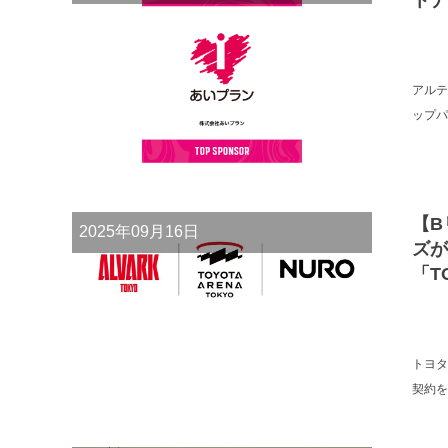
トナ
アルテ
ップパ
【B
2025年09月16日
ズが
「T
トヨタ
契約を