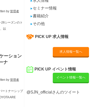
求人情報
▶
セミナー情報
▶
itten by
管理者
書籍紹介
▶
-26シーズンのト
その他
▶
し、以
PICK UP 求人情報
求人情報一覧へ
ケーション
ーナ
PICK UP イベント情報
イベント情報一覧へ
itten by
管理者
パートナーシップ
@SJN_officialさんのツイート
TA ARE