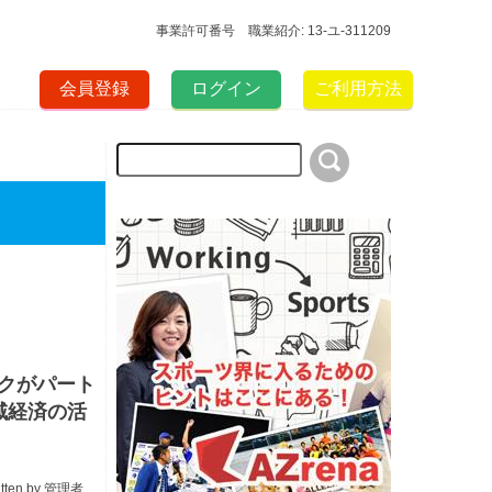
事業許可番号 職業紹介: 13-ユ-311209
会員登録
ログイン
ご利用方法
クがパート
域経済の活
itten by
管理者