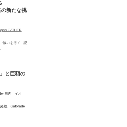
S
基の新たな挑
Japan GATHER
』のご協力を得て、記
ー
G」と巨額の
 by
川内 イオ
、Gatorade