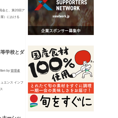
会と、第20回ア
古屋）における
聖高等学校とダ
itten by
管理者
バリュエンス インフ
ス
トナーシッ