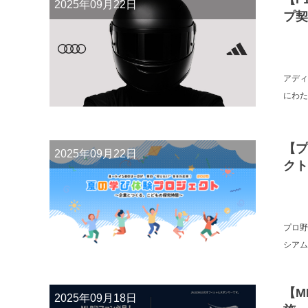
2025年09月22日
プ契
アディ
にわた
【プ
2025年09月22日
クト
プロ野
シアム
【M
2025年09月18日