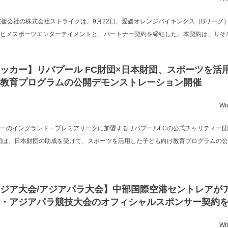
支援会社の株式会社ストライクは、9月22日、愛媛オレンジバイキングス（Bリーグ
ヒメスポーツエンターテイメントと、パートナー契約を締結した。本契約は、りそなグ
ッカー】リバプール FC財団×日本財団、スポーツを活
教育プログラムの公開デモンストレーション開催
Wr
ーのイングランド・プレミアリーグに加盟するリバプールFCの公式チャリティー
団は、日本財団の助成を受けて、スポーツを活用した子ども向け教育プログラムの
ジア大会/アジアパラ大会】中部国際空港セントレアが
・アジアパラ競技大会のオフィシャルスポンサー契約
Wr