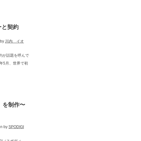
ーと契約
 by
川内 イオ
約が話題を呼んで
今年5月、世界で初
l』を制作〜
en by
SPODIGI