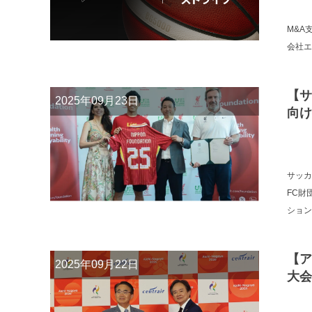
M&A
会社エ
【サ
2025年09月23日
向け
サッカ
FC財
ション
【ア
2025年09月22日
大会