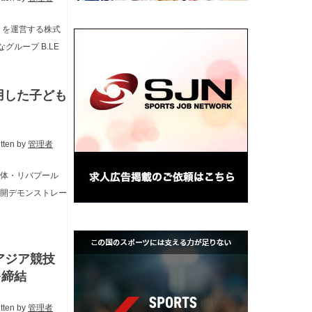
）を運営する株式
ループ B.LE
用した子ども
itten by
管理者
団体・リバプール
公開デモンストレー
アジア競技
を締結
itten by
管理者