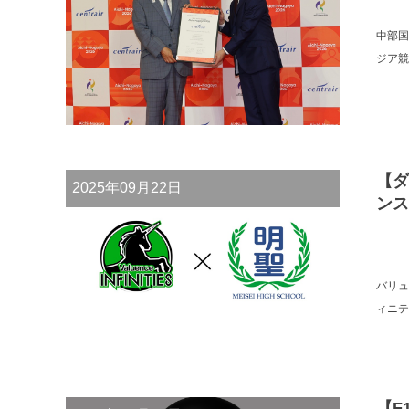
中部国
ジア競
【ダ
2025年09月22日
ンス
バリュ
ィニテ
【F