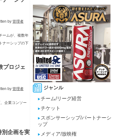
itten by
管理者
1チームが、複数年
トナーシップの下
験プロジェ
ジャンル
itten by
管理者
チーム/リーグ経営
▶
5年夏、企業コンソー
チケット
▶
スポンサーシップ/パートナーシ
▶
ップ
特別企画を実
メディア/放映権
▶