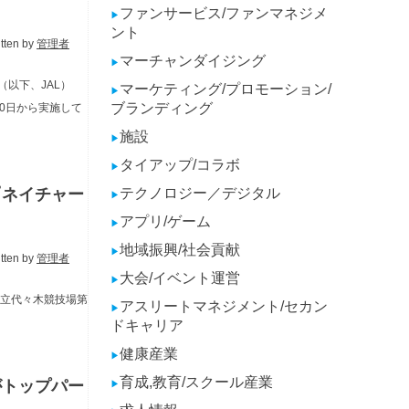
ファンサービス/ファンマネジメ
▶
ント
itten by
管理者
マーチャンダイジング
▶
以下、JAL）
マーケティング/プロモーション/
▶
ブランディング
0日から実施して
施設
▶
タイアップ/コラボ
▶
テクノロジー／デジタル
『ネイチャー
▶
アプリ/ゲーム
▶
地域振興/社会貢献
▶
itten by
管理者
大会/イベント運営
▶
に国立代々木競技場第
アスリートマネジメント/セカン
▶
ドキャリア
健康産業
▶
育成,教育/スクール産業
がトップパー
▶