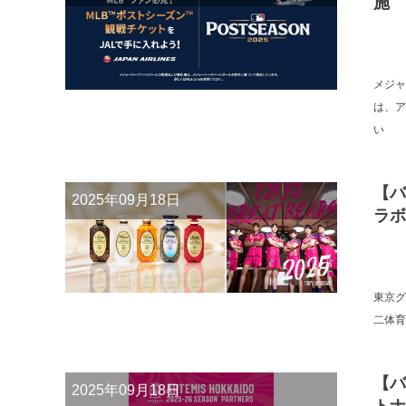
施
メジャ
は、ア
い
【バ
2025年09月18日
ラボ
東京グ
二体育
【バ
2025年09月18日