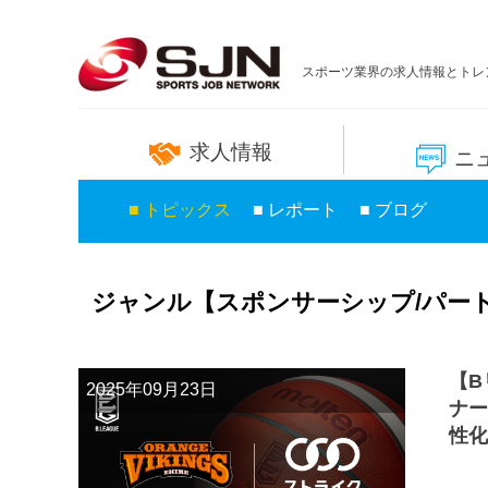
スポーツ業界の求人情報とトレ
求人情報
ニ
■ トピックス
■ レポート
■ ブログ
ジャンル【スポンサーシップ/パー
【B
2025年09月23日
ナー
性化